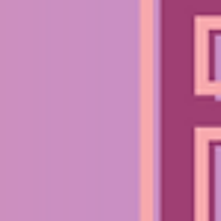
 de la journée, même en dehors des heures d'ouverture du centre. De plus, elle est facile à
ce plus avancée, vous pouvez toujours contacter le centre Ouïe Audition pour prendre rendez-
questions ciblées et ses solutions adaptées, elle vous permettra de résoudre rapidement et
!