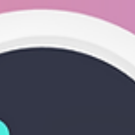
Aide audition
Les appareil auditif
Fonctionnement appareil auditif
Aide pour prothèse auditive
Appareil auditif fonctionnement
La prothèse auditive
Appareil auditif ne fonctionne plus
Aide prothèse auditive
Entretien prothèses auditives
Posts récents
Voir tout