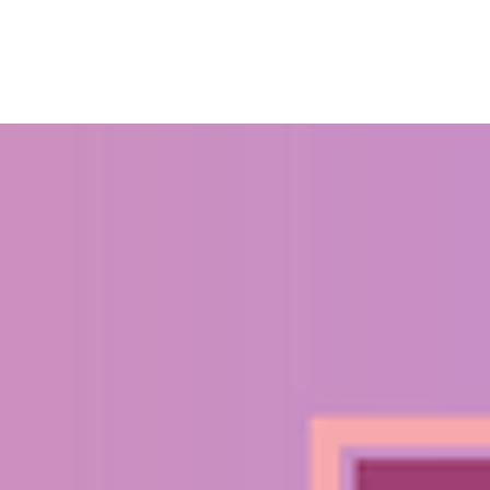
r une solution rapide, surtout si on n'a pas les connaissances techniques nécessaires. C'est là que
les patients à trouver des solutions pour nettoyer, changer les filtres, changer les piles et bien
our vous aider à résoudre ces problèmes rapidement. Elle vous pose des questions spécifiques
s
ou
Romainville
. Vous pouvez donc être sûr que vous recevrez une assistance personnalisée
ps://www.ouie-audition.com/faq
.