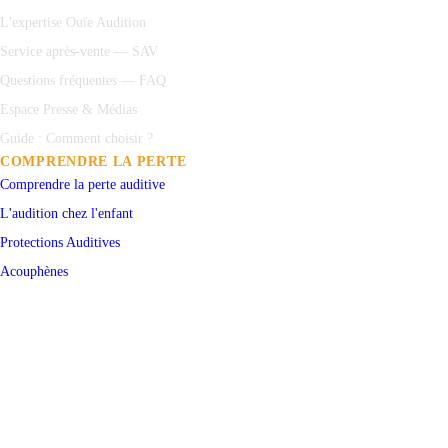
L'expertise Ouïe Audition
Service après-vente — SAV
Questions fréquentes — FAQ
Espace Presse & Médias
Guide : Comment choisir ?
COMPRENDRE LA PERTE
Comprendre la perte auditive
L'audition chez l'enfant
Protections
Auditives
Acouphènes
Test auditif en ligne
PRENDRE RENDEZ-VOUS