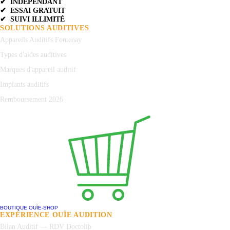
✔ INDÉPENDANT
✔ ESSAI GRATUIT
✔ SUIVI ILLIMITÉ
SOLUTIONS AUDITIVES
Appareils Auditifs Fontenay
Types d'aides auditives
Marques d'appareil auditif
Implants auditifs
Remboursement 2026
BOUTIQUE OUÏE-SHOP
EXPÉRIENCE OUÏE AUDITION
Bilan Auditif — RDV Doctolib