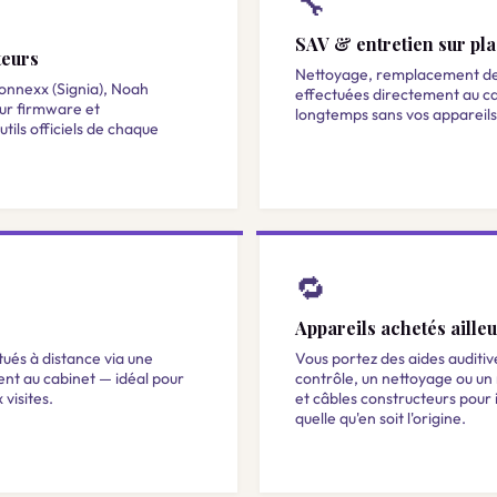
🔧
SAV & entretien sur pl
teurs
Nettoyage, remplacement de f
onnexx (Signia), Noah
effectuées directement au ca
our firmware et
longtemps sans vos appareils
tils officiels de chaque
🔁
Appareils achetés aille
ués à distance via une
Vous portez des aides auditiv
ent au cabinet — idéal pour
contrôle, un nettoyage ou un 
visites.
et câbles constructeurs pour 
quelle qu'en soit l'origine.