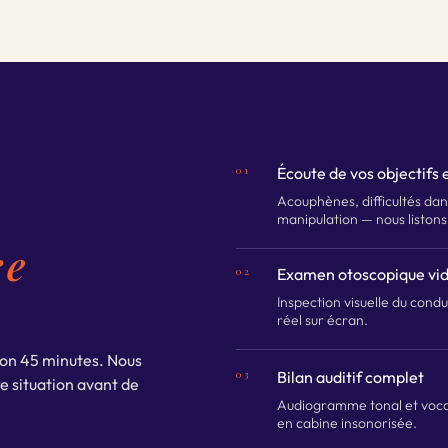
01
Écoute de vos objectifs
Acouphènes, difficultés dan
manipulation — nous liston
re
02
Examen otoscopique vi
Inspection visuelle du cond
réel sur écran.
ron 45 minutes. Nous
03
Bilan auditif complet
 situation avant de
Audiogramme tonal et voca
en cabine insonorisée.