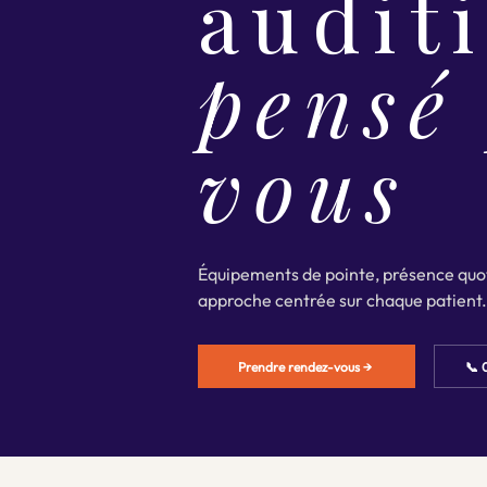
auditi
pensé
vous
Équipements de pointe, présence quot
approche centrée sur chaque patient.
Prendre rendez-vous →
📞 