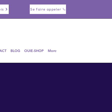
is
Se faire appeler
ACT
BLOG
OUIE-SHOP
More