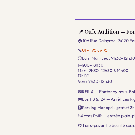
📍 Ouïe Audition — Fo
🏠106 Rue Dalayrac, 94120 Fo
📞
01 41 95 89 75
🕐Lun · Mar · Jeu : 9h30–12h30
14h00–18h30
Mer : 9h30–12h30 & 14h00–
17h00
Ven : 9h30–12h30
🚉RER A — Fontenay-sous-Boi
🚌Bus 118 & 124 — Arrêt Les Rig
🅿️Parking Monoprix gratuit 2h
♿Accès PMR — entrée plain-p
💳Tiers-payant · Sécurité socia