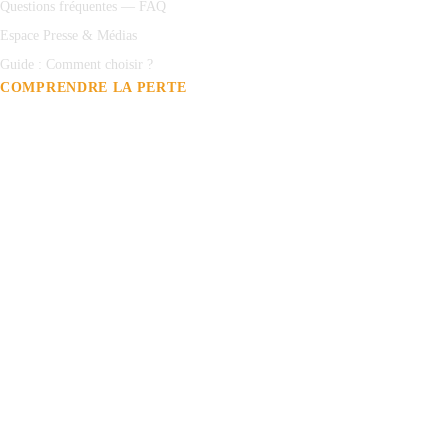
Questions fréquentes — FAQ
Espace Presse & Médias
Guide : Comment choisir ?
COMPRENDRE LA PERTE
Comprendre la perte auditive
L'audition chez l'enfant
Protections
Auditives
Acouphènes
Test auditif en ligne
PRENDRE RENDEZ-VOUS