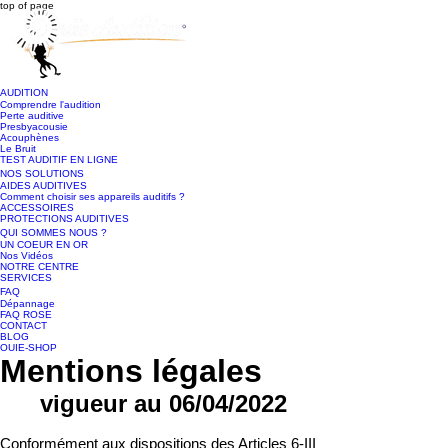
top of page
AUDITION
Comprendre l'audition
Perte auditive
Presbyacousie
Acouphènes
Le Bruit
TEST AUDITIF EN LIGNE
NOS SOLUTIONS
AIDES AUDITIVES
Comment choisir ses appareils auditifs ?
ACCESSOIRES
PROTECTIONS AUDITIVES
QUI SOMMES NOUS ?
UN COEUR EN OR
Nos Vidéos
NOTRE CENTRE
SERVICES
FAQ
Dépannage
FAQ ROSE
CONTACT
BLOG
OUIE-SHOP
Mentions légales
vigueur au 06/04/2022
Conformément aux dispositions des Articles 6-III