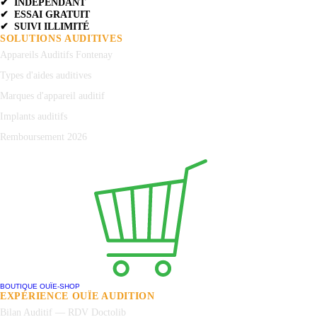
✔ INDÉPENDANT
✔ ESSAI GRATUIT
✔ SUIVI ILLIMITÉ
SOLUTIONS AUDITIVES
Appareils Auditifs Fontenay
Types d'aides auditives
Marques d'appareil auditif
Implants auditifs
Remboursement 2026
BOUTIQUE OUÏE-SHOP
EXPÉRIENCE OUÏE AUDITION
Bilan Auditif — RDV Doctolib