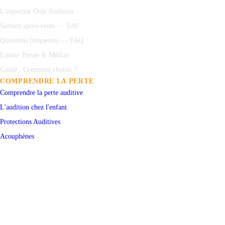
L'expertise Ouïe Audition
Service après-vente — SAV
Questions fréquentes — FAQ
Espace Presse & Médias
Guide : Comment choisir ?
COMPRENDRE LA PERTE
Comprendre la perte auditive
L'audition chez l'enfant
Protections
Auditives
Acouphènes
Test auditif en ligne
PRENDRE RENDEZ-VOUS