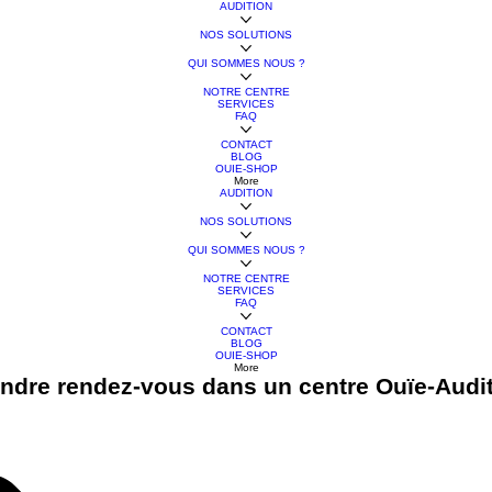
AUDITION
NOS SOLUTIONS
QUI SOMMES NOUS ?
NOTRE CENTRE
SERVICES
FAQ
CONTACT
BLOG
OUIE-SHOP
More
AUDITION
NOS SOLUTIONS
QUI SOMMES NOUS ?
NOTRE CENTRE
SERVICES
FAQ
CONTACT
BLOG
OUIE-SHOP
More
ndre rendez-vous dans un centre Ouïe-Audi