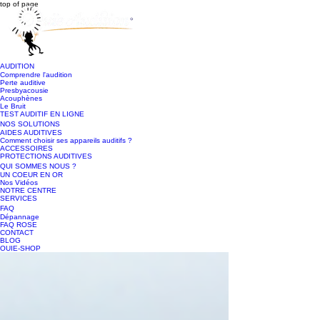
top of page
AUDITION
Comprendre l'audition
Perte auditive
Presbyacousie
Acouphènes
Le Bruit
TEST AUDITIF EN LIGNE
NOS SOLUTIONS
AIDES AUDITIVES
Comment choisir ses appareils auditifs ?
ACCESSOIRES
PROTECTIONS AUDITIVES
QUI SOMMES NOUS ?
UN COEUR EN OR
Nos Vidéos
NOTRE CENTRE
SERVICES
FAQ
Dépannage
FAQ ROSE
CONTACT
BLOG
OUIE-SHOP
Post
Le rugby et les oreilles : Quand les chocs se font
entendre !
Jonathan ZERBIB
21 sept. 2023