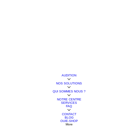
AUDITION
NOS SOLUTIONS
QUI SOMMES NOUS ?
NOTRE CENTRE
SERVICES
FAQ
CONTACT
BLOG
OUIE-SHOP
More