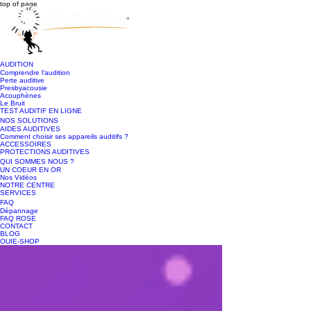
top of page
AUDITION
Comprendre l'audition
Perte auditive
Presbyacousie
Acouphènes
Le Bruit
TEST AUDITIF EN LIGNE
NOS SOLUTIONS
AIDES AUDITIVES
Comment choisir ses appareils auditifs ?
ACCESSOIRES
PROTECTIONS AUDITIVES
QUI SOMMES NOUS ?
UN COEUR EN OR
Nos Vidéos
NOTRE CENTRE
SERVICES
FAQ
Dépannage
FAQ ROSE
CONTACT
BLOG
OUIE-SHOP
Post
Comprendre la parole dans le bruit : un signal important
pour l’audition et le cerveau ?
Jonathan ZERBIB
3 juil.