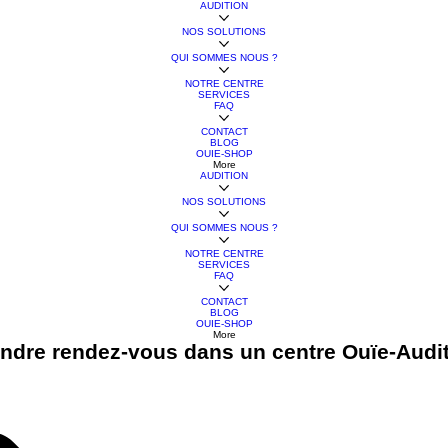
AUDITION
NOS SOLUTIONS
QUI SOMMES NOUS ?
NOTRE CENTRE
SERVICES
FAQ
CONTACT
BLOG
OUIE-SHOP
More
AUDITION
NOS SOLUTIONS
QUI SOMMES NOUS ?
NOTRE CENTRE
SERVICES
FAQ
CONTACT
BLOG
OUIE-SHOP
More
ndre rendez-vous dans un centre Ouïe-Audi