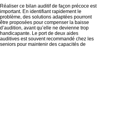
Réaliser ce bilan auditif de façon précoce est
important. En identifiant rapidement le
problème, des solutions adaptées pourront
être proposées pour compenser la baisse
d’audition, avant qu’elle ne devienne trop
handicapante. Le port de deux aides
auditives est souvent recommandé chez les
seniors pour maintenir des capacités de
communication satisfaisantes.
J’ai des douleurs aux oreilles, qui puis-
je consulter ?
Les douleurs au niveau des oreilles doivent
conduire à consulter un médecin, de
préférence un
oto-rhino-laryngologiste
(ORL)
.
En effet, les douleurs auriculaires peuvent
avoir diverses origines qu'il convient de faire
évaluer. Elles peuvent révéler la présence
d'une otite externe (infection du conduit
auditif externe), d'une otite moyenne aiguë
(infection de l'oreille moyenne) ou encore
d'une otite barotraumatique (liée aux
variations de pression).