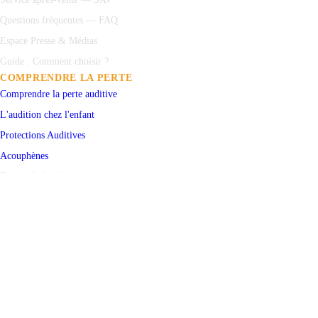
Questions fréquentes — FAQ
Espace Presse & Médias
Guide : Comment choisir ?
COMPRENDRE LA PERTE
Comprendre la perte auditive
L'audition chez l'enfant
Protections
Auditives
Acouphènes
Test auditif en ligne
PRENDRE RENDEZ-VOUS