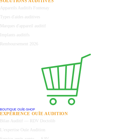
SOLUTIONS AUDITIVES
Appareils Auditifs Fontenay
Types d'aides auditives
Marques d'appareil auditif
Implants auditifs
Remboursement 2026
BOUTIQUE OUÏE-SHOP
EXPÉRIENCE OUÏE AUDITION
Bilan Auditif — RDV Doctolib
L'expertise Ouïe Audition
Service après-vente — SAV