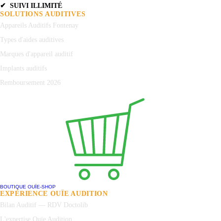
✔ SUIVI ILLIMITÉ
SOLUTIONS AUDITIVES
Appareils Auditifs Fontenay
Types d'aides auditives
Marques d'appareil auditif
Implants auditifs
Remboursement 2026
BOUTIQUE OUÏE-SHOP
EXPÉRIENCE OUÏE AUDITION
Bilan Auditif — RDV Doctolib
L'expertise Ouïe Audition