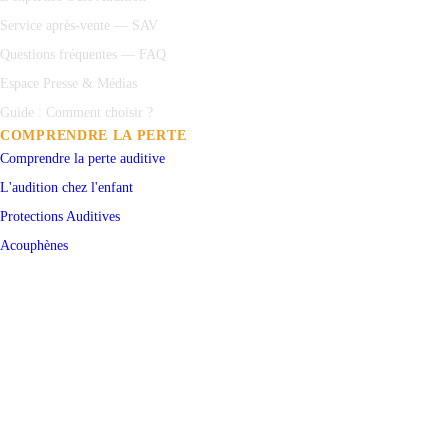
Service après-vente — SAV
Questions fréquentes — FAQ
Espace Presse & Médias
Guide : Comment choisir ?
COMPRENDRE LA PERTE
Comprendre la perte auditive
L'audition chez l'enfant
Protections
Auditives
Acouphènes
Test auditif en ligne
PRENDRE RENDEZ-VOUS