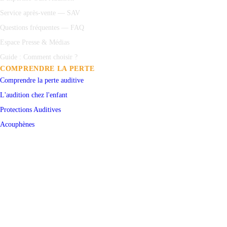
Service après-vente — SAV
Questions fréquentes — FAQ
Espace Presse & Médias
Guide : Comment choisir ?
COMPRENDRE LA PERTE
Comprendre la perte auditive
L'audition chez l'enfant
Protections
Auditives
Acouphènes
Test auditif en ligne
PRENDRE RENDEZ-VOUS