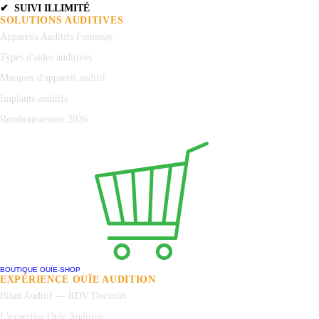
✔ SUIVI ILLIMITÉ
SOLUTIONS AUDITIVES
Appareils Auditifs Fontenay
Types d'aides auditives
Marques d'appareil auditif
Implants auditifs
Remboursement 2026
BOUTIQUE OUÏE-SHOP
EXPÉRIENCE OUÏE AUDITION
Bilan Auditif — RDV Doctolib
L'expertise Ouïe Audition