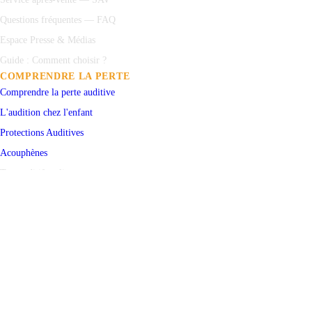
Questions fréquentes — FAQ
Espace Presse & Médias
Guide : Comment choisir ?
COMPRENDRE LA PERTE
Comprendre la perte auditive
L'audition chez l'enfant
Protections
Auditives
Acouphènes
Test auditif en ligne
PRENDRE RENDEZ-VOUS