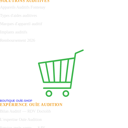
SOLUTIONS AUDITIVES
Appareils Auditifs Fontenay
Types d'aides auditives
Marques d'appareil auditif
Implants auditifs
Remboursement 2026
BOUTIQUE OUÏE-SHOP
EXPÉRIENCE OUÏE AUDITION
Bilan Auditif — RDV Doctolib
L'expertise Ouïe Audition
Service après-vente — SAV