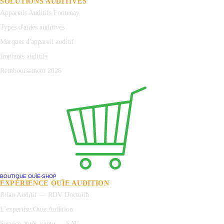
SOLUTIONS AUDITIVES
Appareils Auditifs Fontenay
Types d'aides auditives
Marques d'appareil auditif
Implants auditifs
Remboursement 2026
BOUTIQUE OUÏE-SHOP
EXPÉRIENCE OUÏE AUDITION
Bilan Auditif — RDV Doctolib
L'expertise Ouïe Audition
Service après-vente — SAV