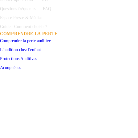
Questions fréquentes — FAQ
Espace Presse & Médias
Guide : Comment choisir ?
COMPRENDRE LA PERTE
Comprendre la perte auditive
L'audition chez l'enfant
Protections
Auditives
Acouphènes
Test auditif en ligne
PRENDRE RENDEZ-VOUS