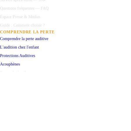
Questions fréquentes — FAQ
Espace Presse & Médias
Guide : Comment choisir ?
COMPRENDRE LA PERTE
Comprendre la perte auditive
L'audition chez l'enfant
Protections
Auditives
Acouphènes
Test auditif en ligne
PRENDRE RENDEZ-VOUS