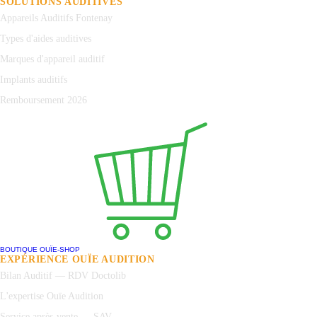
SOLUTIONS AUDITIVES
Appareils Auditifs Fontenay
Types d'aides auditives
Marques d'appareil auditif
Implants auditifs
Remboursement 2026
BOUTIQUE OUÏE-SHOP
EXPÉRIENCE OUÏE AUDITION
Bilan Auditif — RDV Doctolib
L'expertise Ouïe Audition
Service après-vente — SAV