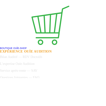
BOUTIQUE OUÏE-SHOP
EXPÉRIENCE OUÏE AUDITION
Bilan Auditif — RDV Doctolib
L'expertise Ouïe Audition
Service après-vente — SAV
Questions fréquentes — FAQ
Espace Presse & Médias
Guide : Comment choisir ?
COMPRENDRE LA PERTE
Comprendre la perte auditive