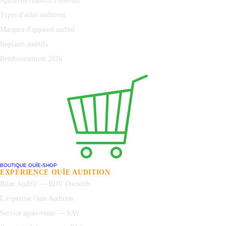
Appareils Auditifs Fontenay
Types d'aides auditives
Marques d'appareil auditif
Implants auditifs
Remboursement 2026
BOUTIQUE OUÏE-SHOP
EXPÉRIENCE OUÏE AUDITION
Bilan Auditif — RDV Doctolib
L'expertise Ouïe Audition
Service après-vente — SAV