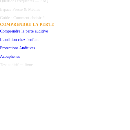
Questions fréquentes — FAQ
Espace Presse & Médias
Guide : Comment choisir ?
COMPRENDRE LA PERTE
Comprendre la perte auditive
L'audition chez l'enfant
Protections
Auditives
Acouphènes
Test auditif en ligne
PRENDRE RENDEZ-VOUS