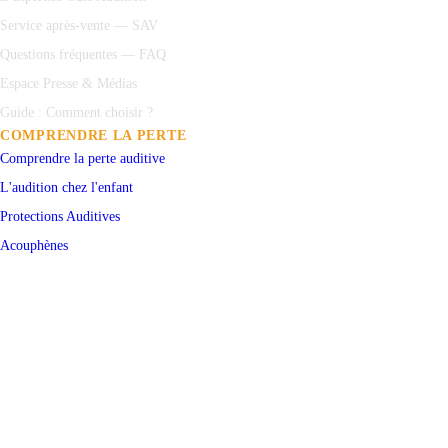
Service après-vente — SAV
Questions fréquentes — FAQ
Espace Presse & Médias
Guide : Comment choisir ?
COMPRENDRE LA PERTE
Comprendre la perte auditive
L'audition chez l'enfant
Protections
Auditives
Acouphènes
Test auditif en ligne
PRENDRE RENDEZ-VOUS