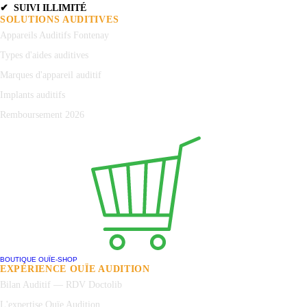
✔ SUIVI ILLIMITÉ
SOLUTIONS AUDITIVES
Appareils Auditifs Fontenay
Types d'aides auditives
Marques d'appareil auditif
Implants auditifs
Remboursement 2026
BOUTIQUE OUÏE-SHOP
EXPÉRIENCE OUÏE AUDITION
Bilan Auditif — RDV Doctolib
L'expertise Ouïe Audition