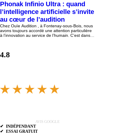
Phonak Infinio Ultra : quand
l’intelligence artificielle s’invite
au cœur de l’audition
Chez Ouïe Audition , à Fontenay-sous-Bois, nous
avons toujours accordé une attention particulière
à l’innovation au service de l’humain. C’est dans
cet esprit que Jonathan ZERBIB , audioprothésiste
passionné à Fontenay-sous-Bois, vous partage
aujourd’hui son regard sur Infinio Ultra , la
4.8
nouvelle évolution technologique de Phonak. Un
an après le lancement remarqué de la gamme
Infinio, Phonak revient avec une version Ultra,
plus aboutie, plus intelligente, et résolument
tourné
AVIS GOOGLE
✔ INDÉPENDANT
✔ ESSAI GRATUIT