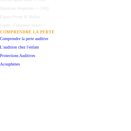
Questions fréquentes — FAQ
Espace Presse & Médias
Guide : Comment choisir ?
COMPRENDRE LA PERTE
Comprendre la perte auditive
L'audition chez l'enfant
Protections
Auditives
Acouphènes
Test auditif en ligne
PRENDRE RENDEZ-VOUS