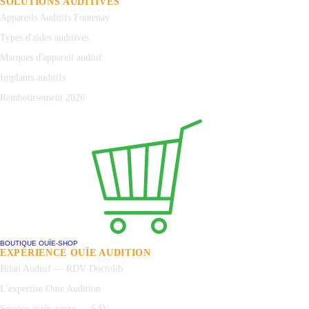
SOLUTIONS AUDITIVES
Appareils Auditifs Fontenay
Types d'aides auditives
Marques d'appareil auditif
Implants auditifs
Remboursement 2026
BOUTIQUE OUÏE-SHOP
EXPÉRIENCE OUÏE AUDITION
Bilan Auditif — RDV Doctolib
L'expertise Ouïe Audition
Service après-vente — SAV