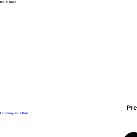
top of page
Pre
Fontenay-sous-Bois