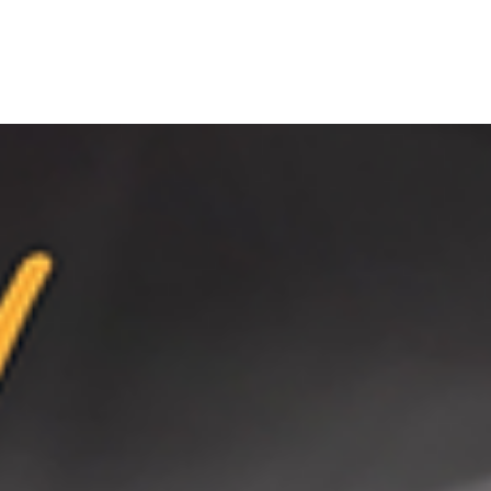
tre un appareil auditif et un amplificateur de son. Bien que ces deux appareils puissent sembler simi
de son, et nous mettrons en évidence la suprématie des appareils auditifs pour une meilleure audi
e perte auditive. Avant de porter un appareil auditif, il est essentiel de consulter un
ORL
qui dé
e liés à l'âge ou à une maladie. Les
aides auditives
se déclinent en plusieurs types pour répondre au
ié pour les personnes souffrant de perte auditive sévère ou profonde.