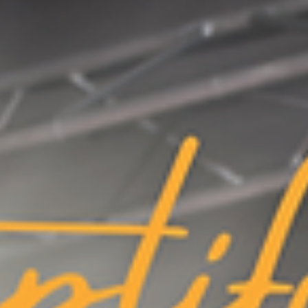
moins visibles. Les appareils intra-auriculaires sont encore plus discrets et sont souvent préférés 
'individu. L'
audioprothésiste
effectue les ajustements nécessaires pour optimiser l'audition du pat
tés auditives humaines ne suffisent pas. Contrairement aux aides auditives, ils ne sont pas prescr
auditive
. Ils n'offrent pas de réglages spécifiques pour différencier les différents types de sons. 
urveiller un bébé ou un enfant dans une autre pièce.
r fonctionnement. Les aides auditives sont dotées d'une technologie complexe qui permet de séparer
ments ne sont pas possibles.
utilisés par des personnes souffrant de perte auditive, ils peuvent aggraver la situation en augmen
mplificateurs de son sans supervision médicale peut aggraver la perte auditive et rendre le problè
té et de résultats bénéfiques. En plus de leur conception spécifique pour améliorer la perte auditi
ce qui facilite leur accès pour les personnes souffrant de perte auditive. En revanche, les amplific
éduisant les effets négatifs de la perte auditive. Grâce à des technologies avancées, ils permette
ficateurs de son pour remédier à la perte auditive. Les appareils auditifs offrent des solutions per
ditive, n'hésitez pas à consulter un spécialiste qui saura vous guider vers la meilleure solution ad
, visitez notre site web
www.ouie-audition.com
.
ons et vous accompagner dans votre parcours vers une meilleure audition que ce soit dans nos ce