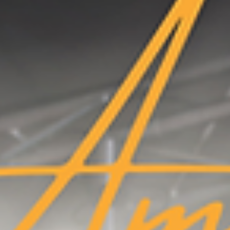
Les appareils intra-auriculaires, quant à eux, sont placés dans le conduit auditif externe et sont 
Chaque type d'aide auditive est spécifiquement adapté au type et au niveau de perte auditive de l
l'impact de la perte auditive sur la vie quotidienne.
L'amplificateur de son : Une amplification globale des sons
Les amplificateurs de son sont utilisés pour amplifier les sons dans des situations où les capaci
Il est important de noter que les amplificateurs de son ne sont pas conçus pour corriger la
perte 
où il est nécessaire de détecter des sons spécifiques. Ils peuvent également être utilisés pour s
La distinction cruciale entre les appareils auditifs et les amplificateurs de son réside dans leu
pour améliorer la qualité de vie des personnes atteintes de perte auditive lorsque d'autres traite
En revanche, les amplificateurs de son amplifient tous les sons de manière égale. Lorsqu'ils sont 
transmis directement et amplifiés vers l'oreille par le biais d'un casque.
Cela peut entraîner des problèmes supplémentaires tels que des
acouphènes
. L'utilisation d'a
établissement de santé approprié pour des examens et des tests nécessaires.
Remboursement et qualité de vie
Il est évident que les appareils auditifs surpassent les amplificateurs de son en termes d'efficaci
Tout d'abord, les appareils auditifs sont pris en charge par la sécurité sociale et les mutuelles, 
pour de nombreuses personnes.
De plus, les appareils auditifs sont conçus pour améliorer la qualité de vie des utilisateurs en r
En conclusion, il est essentiel de reconnaître que les appareils auditifs sont supérieurs aux ampli
un choix plus judicieux pour améliorer l'audition et la qualité de vie. Si vous souffrez de perte au
Pour en savoir plus sur les appareils auditifs et trouver la solution idéale pour votre perte auditive
Notre audioprothésiste Jonathan se tient à votre disposition pour répondre à toutes vos questi
Mots-clés :
santé auditive
perte auditive