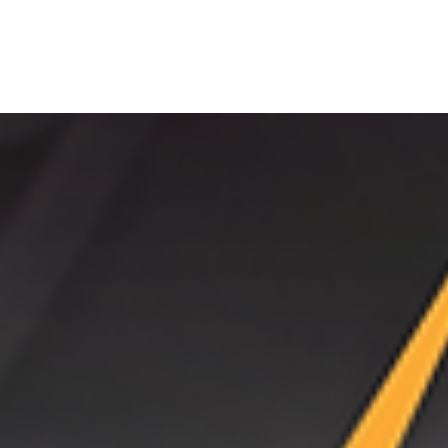
Amplificateur ou Appareil Auditif
Jonathan ZERBIB
12 juin 2023
4 min de lecture
Dernière mise à jour :
17 juil. 2023
https://youtu.be/NA2XkQBhXgs
Lorsqu'il s'agit de remédier à une perte auditive, il est essentiel de comprendre les différences en
nous explorerons les caractéristiques fondamentales des appareils auditifs et des amplificateurs 
L'aide auditive : Une solution adaptée à chaque perte auditive
Les aides auditives sont conçues pour augmenter le niveau d'audition des personnes souffrant d'un
Les causes les plus courantes de perte auditive sont les problèmes structurels de l'oreille intern
reconnaissables de l'extérieur et offrent une puissance adaptée, ce qui en fait un choix appropr