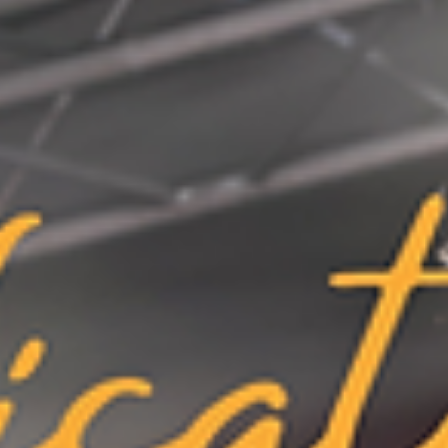
par les jeunes patients qui souhaitent conserver une vie sociale active.
ient. Grâce à une aide auditive appropriée et à un suivi spécialisé, il est possible de réduire
its par des spécialistes et peuvent être achetés dans des magasins d'électronique.
Ces appareils sont utilisés dans divers contextes, tels que la chasse ou l'observation des oiseaux,
 les sons importants, comme la parole, des bruits parasites tels que le vent. Elles sont conçues
tant le niveau de perte auditive. En effet, tous les sons, y compris les bruits indésirables, sont
me permanent. Il est donc crucial pour les personnes souffrant de perte auditive de consulter un
ve, les appareils auditifs offrent des avantages supplémentaires.
ateurs de son ne bénéficient pas de cette couverture, ce qui peut représenter un obstacle financier
nt de profiter pleinement des conversations, de la musique et des sons de l'environnement.
sonnalisées, une amplification sélective des sons et une prise en charge financière, ce qui en fait
aptée à vos besoins spécifiques.
ntres de
Fontenay-sous-Bois
ou de
Romainville