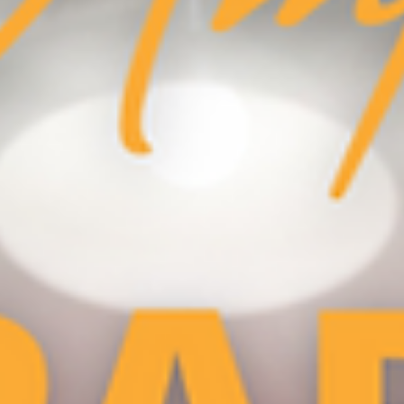
appareils auditifs
aides auditives
qualité de vie
remboursement
amélioration de l'audition
perte auditive sévère
sécurité sociale
parcours vers une meilleure audition.
mutuelles
suprématie
amplificateurs de son
meilleur choix
technologie acoustique
consultations spécialisées
différences
comparaison
solutions personnalisées
amplification sélective
Posts récents
Voir tout