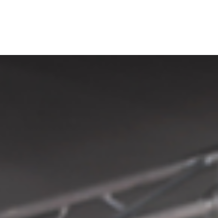
laires à première vue, ils ont des objectifs et des fonctionnalités distincts. Dans cet article,
tion.
terminera si la perte auditive peut être traitée médicalement ou non.
x différents besoins des individus. Les appareils contour d'oreille sont facilement