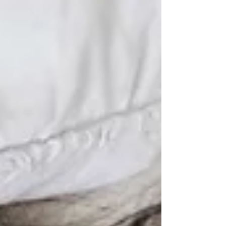
2 min de lecture
Bonjour à tous les passionnés d'audition et de confort sonore !
Aujourd'hui, nous inaugurons une nouvelle catégorie d'articles sur
notre blog pour vous présenter les derniers produits ajoutés sur
www.ouie-shop.com
.
Vous êtes prêts ? Alors, c'est parti !
1. Le réveil Travel Tim : votre compagnon de
voyage idéal
Vous en avez marre de rater votre réveil lors de vos déplacements ?
Ne cherchez plus, le réveil Travel Tim est là pour vous ! Compact et
léger, il se glisse facilement dans votre valise et vous accompagne
partout. Avec sa fonction vibration et son alarme puissante, vous
êtes sûr de ne plus jamais rater un rendez-vous important.
2. Le système d'alerte VisuTone.Air : ne
manquez plus aucun signal important