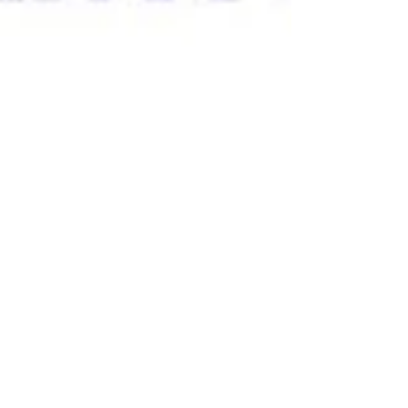
2026 : révolution ou marketing ?
Acouphènes invalidants : ce que recommandent les
nouvelles recommandations de la HAS
Télévision trop forte, conversations difficiles : est-ce un
signe de perte auditive ?