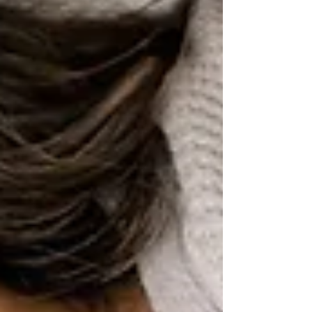
Vous avez du mal à entendre certains signaux sonores, comme la
sonnette de la porte ou le téléphone qui sonne ? Le Visutone Air est
la solution qu'il vous faut ! Ce système d'alerte innovant utilise des
flashs lumineux, des vibrations et une alarme pour vous alerter en
cas de signal important. Facile à installer et à utiliser, il vous
simplifiera la vie au quotidien.
3. Les protections auditives Anti-Bruit
Sommeil : dormez enfin sur vos deux oreilles
Vous habitez près d'une route bruyante ou vous avez un partenaire
qui ronfle ? Les protections auditives Anti-Bruit Sommeil sont faites
pour vous ! Disponibles en plusieurs couleurs, ces bouchons en
silicone hypoallergénique vous garantissent une réduction optimale
des bruits ambiants pour un sommeil paisible et réparateur.