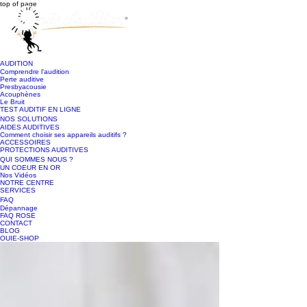
top of page
AUDITION
Comprendre l'audition
Perte auditive
Presbyacousie
Acouphènes
Le Bruit
TEST AUDITIF EN LIGNE
NOS SOLUTIONS
AIDES AUDITIVES
Comment choisir ses appareils auditifs ?
ACCESSOIRES
PROTECTIONS AUDITIVES
QUI SOMMES NOUS ?
UN COEUR EN OR
Nos Vidéos
NOTRE CENTRE
SERVICES
FAQ
Dépannage
FAQ ROSE
CONTACT
BLOG
OUIE-SHOP
Post
Découvrez les dernières nouveautés pour améliorer
votre audition sur Ouïe-Shop !
Jonathan ZERBIB
16 mai 2023