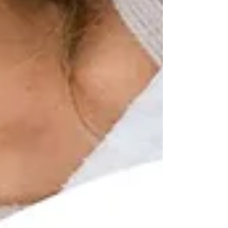
Conclusion :
Voilà, vous êtes maintenant au courant des dernières nouveautés
disponibles sur
www.ouie-shop.com
! N'hésitez pas à les essayer et à
nous faire part de vos retours. Et surtout, restez à l'affût, car nous
vous réservons encore plein de surprises et de nouveaux produits
pour améliorer votre confort auditif au quotidien.
À très bientôt sur
www.ouie-audition.com
et
www.ouie-shop.com
!
Mots-clés :
santé auditive
qualité de vie
bien-être
confort
accessoires auditifs
bouchons d'oreilles
confort sonore
sommeil
réduction de bruit
innovation.
alerte
valise
vibrations
réveil
système d'alerte
voyage
flashs lumineux
alarme
ronflement