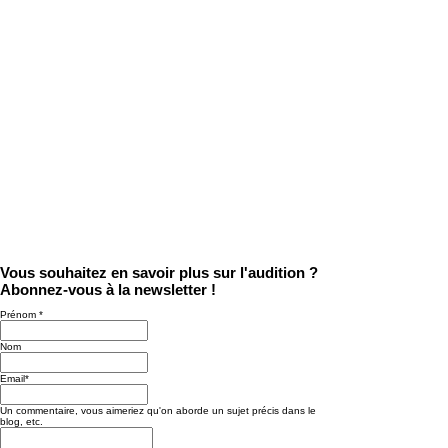
Télévision trop forte, conversations difficiles : est-ce un
signe de perte auditive ?
Commentaires
Rédigez un commentaire...
Rédigez un commentaire...
Vous souhaitez en savoir plus sur l'audition ?
Abonnez-vous à la newsletter !
Prénom
*
Nom
Email
*
Un commentaire, vous aimeriez qu'on aborde un sujet précis dans le
blog, etc.