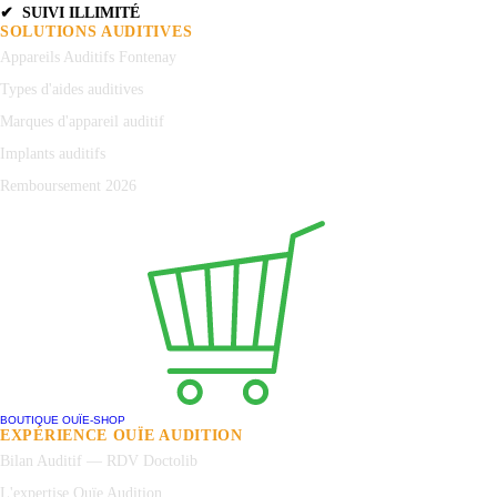
✔ SUIVI ILLIMITÉ
SOLUTIONS AUDITIVES
Appareils Auditifs Fontenay
Types d'aides auditives
Marques d'appareil auditif
Implants auditifs
Remboursement 2026
BOUTIQUE OUÏE-SHOP
EXPÉRIENCE OUÏE AUDITION
Bilan Auditif — RDV Doctolib
L'expertise Ouïe Audition