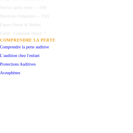
Service après-vente — SAV
Questions fréquentes — FAQ
Espace Presse & Médias
Guide : Comment choisir ?
COMPRENDRE LA PERTE
Comprendre la perte auditive
L'audition chez l'enfant
Protections
Auditives
Acouphènes
Test auditif en ligne
PRENDRE RENDEZ-VOUS